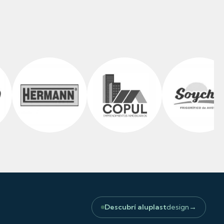
Descubrí aluplast
design
→